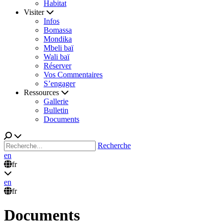
Habitat
Visiter
Infos
Bomassa
Mondika
Mbeli baï
Wali baï
Réserver
Vos Commentaires
S’engager
Ressources
Gallerie
Bulletin
Documents
Recherche
en
fr
en
fr
Documents